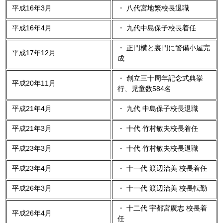
平成16年3月
・ 八代宮地繁校長退職
平成16年4月
・ 九代中島保子校長着任
・ 正門横と裏門に警備小屋完
平成17年12月
成
・ 創立三十周年記念式典挙
平成20年11月
行、児童数584名
平成21年4月
・ 九代 中島保子校長退職
平成21年3月
・ 十代 竹村敏夫校長着任
平成23年3月
・ 十代 竹村敏夫校長退職
平成23年4月
・ 十一代 渡辺治美 校長着任
平成26年3月
・ 十一代 渡辺治美 校長転勤
・ 十二代 宇都宮廣志 校長着
平成26年4月
任