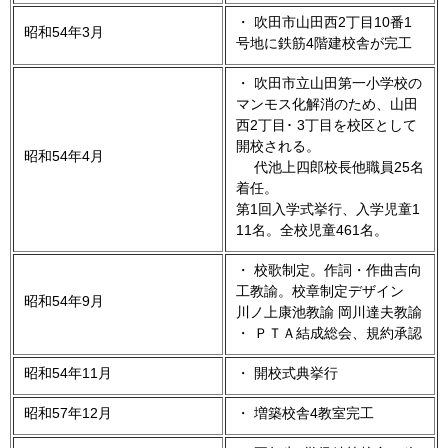
・ 吹田市山田西2丁目10番1
昭和54年3月
号地に鉄筋4階建校舎が完工
・ 吹田市立山田第一小学校の
マンモス化解消のため、山田
西2丁目･ 3丁目を校区として
開校される。
昭和54年4月
代池上四郎校長他職員25名
着任。
第1回入学式挙行、入学児童1
11名。全校児童461名。
・ 校歌制定。作詞・作曲吉向
工教諭。校章制定デザイン
昭和54年9月
川ノ上康池教諭 岡川達夫教諭
・ ＰＴＡ結成総会、規約承認
昭和54年11月
・ 開校式典挙行
昭和57年12月
・ 増築校舎4教室完工