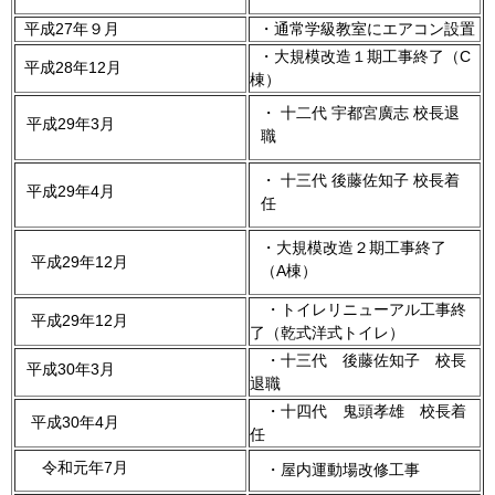
平成27年９月
・通常学級教室にエアコン設置
・大規模改造１期工事終了（C
平成28年12月
棟）
・ 十二代 宇都宮廣志 校長退
平成29年3月
職
・ 十三代 後藤佐知子 校長着
平成29年4月
任
・大規模改造２期工事終了
平成29年12月
（A棟）
・トイレリニューアル工事終
平成29年12月
了（乾式洋式トイレ）
・十三代 後藤佐知子 校長
平成30年3月
退職
・十四代 鬼頭孝雄 校長着
平成30年4月
任
令和元年7月
・屋内運動場改修工事