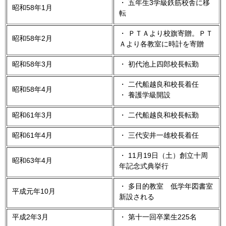
・ 五年生3学級鉄筋校舎に移
昭和58年1月
転
・ ＰＴＡより校旗寄贈。ＰＴ
昭和58年2月
Ａより各教室に時計を寄贈
昭和58年3月
・ 初代池上四郎校長転勤
・ 二代船越良和校長着任
昭和58年4月
・ 養護学級開設
昭和61年3月
・ 二代船越良和校長転勤
昭和61年4月
・ 三代安井一雄校長着任
・ 11月19日（土）創立十周
昭和63年4月
年記念式典挙行
・ 多目的教室 低学年図書室
平成元年10月
新設される
平成2年3月
・ 第十一回卒業生225名