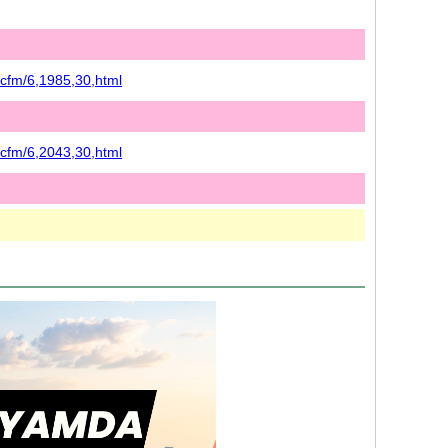
.cfm/6,1985,30,html
.cfm/6,2043,30,html