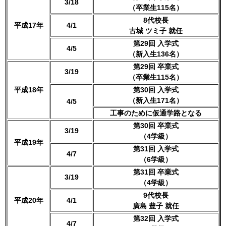
3/18
（卒業生115名）
8代校長
平成17年
4/1
古城 ツミ子 就任
第29回 入学式
4/5
（新入生136名）
第29回 卒業式
3/19
（卒業生115名）
平成18年
第30回 入学式
（新入生171名）
4/5
工事のために仮通学路となる
第30回 卒業式
3/19
（4学級）
平成19年
第31回 入学式
4/7
（6学級）
第31回 卒業式
3/19
（4学級）
9代校長
平成20年
4/1
廣島 豊子 就任
第32回 入学式
4/7