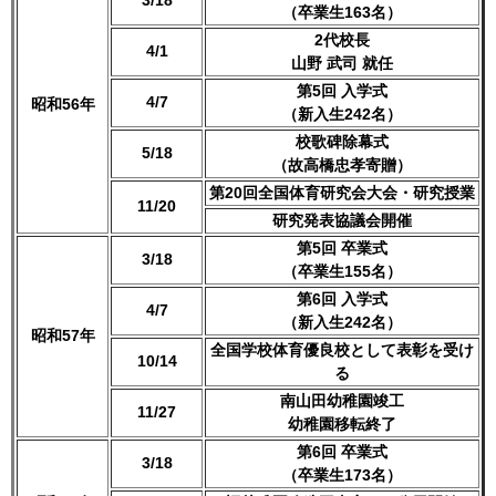
3/18
（卒業生163名）
2代校長
4/1
山野 武司 就任
第5回 入学式
4/7
昭和56年
（新入生242名）
校歌碑除幕式
5/18
（故高橋忠孝寄贈）
第20回全国体育研究会大会・研究授業
11/20
研究発表協議会開催
第5回 卒業式
3/18
（卒業生155名）
第6回 入学式
4/7
（新入生242名）
昭和57年
全国学校体育優良校として表彰を受け
10/14
る
南山田幼稚園竣工
11/27
幼稚園移転終了
第6回 卒業式
3/18
（卒業生173名）