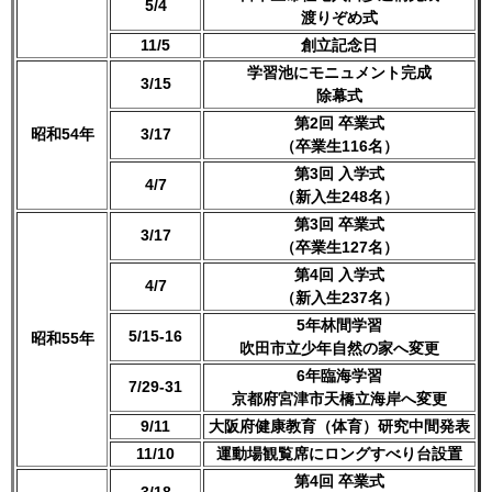
5/4
渡りぞめ式
11/5
創立記念日
学習池にモニュメント完成
3/15
除幕式
第2回 卒業式
昭和54年
3/17
（卒業生116名）
第3回 入学式
4/7
（新入生248名）
第3回 卒業式
3/17
（卒業生127名）
第4回 入学式
4/7
（新入生237名）
5年林間学習
5/15-16
昭和55年
吹田市立少年自然の家へ変更
6年臨海学習
7/29-31
京都府宮津市天橋立海岸へ変更
9/11
大阪府健康教育（体育）研究中間発表
11/10
運動場観覧席にロングすべり台設置
第4回 卒業式