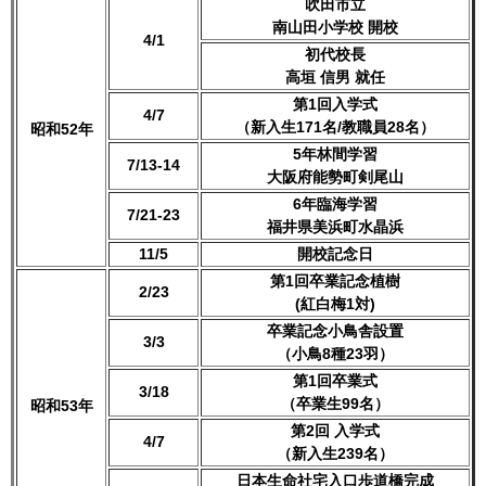
吹田市立
南山田小学校 開校
4/1
初代校長
高垣 信男 就任
第1回入学式
4/7
（新入生171名/教職員28名）
昭和52年
5年林間学習
7/13-14
大阪府能勢町剣尾山
6年臨海学習
7/21-23
福井県美浜町水晶浜
11/5
開校記念日
第1回卒業記念植樹
2/23
(紅白梅1対)
卒業記念小鳥舎設置
3/3
（小鳥8種23羽）
第1回卒業式
3/18
（卒業生99名）
昭和53年
第2回 入学式
4/7
（新入生239名）
日本生命社宅入口歩道橋完成