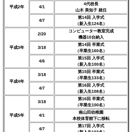
4代校長
平成2年
4/1
山木 美知子 就任
第14回 入学式
4/7
（新入生124名）
コンピューター教室完成
2/20
機器10台納入
第14回 卒業式
平成3年
3/18
（卒業生160名）
第15回 入学式
4/6
（新入生100名）
第15回 卒業式
3/18
（卒業生133名）
平成4年
第16回 入学式
4/7
（新入生108名）
第16回 卒業式
3/18
（卒業生100名）
南山田幼稚園
平成5年
4/1
本校体育館下に移転
第17回 入学式
4/7