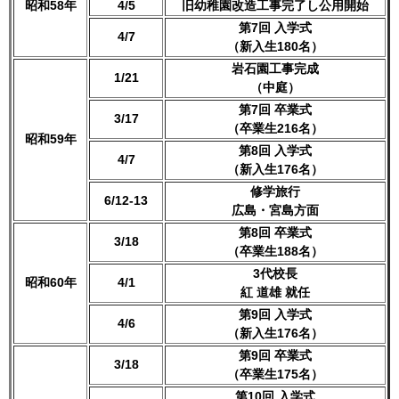
昭和58年
4/5
旧幼稚園改造工事完了し公用開始
第7回 入学式
4/7
（新入生180名）
岩石園工事完成
1/21
（中庭）
第7回 卒業式
3/17
（卒業生216名）
昭和59年
第8回 入学式
4/7
（新入生176名）
修学旅行
6/12-13
広島・宮島方面
第8回 卒業式
3/18
（卒業生188名）
3代校長
昭和60年
4/1
紅 道雄 就任
第9回 入学式
4/6
（新入生176名）
第9回 卒業式
3/18
（卒業生175名）
第10回 入学式