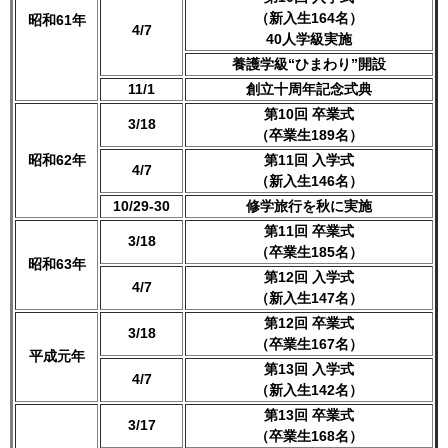
（新入生164名）
昭和61年
4/7
40人学級実施
養護学級“ひまわり”開設
11/1
創立十周年記念式典
第10回 卒業式
3/18
（卒業生189名）
昭和62年
第11回 入学式
4/7
（新入生146名）
10/29-30
修学旅行を秋に実施
第11回 卒業式
3/18
（卒業生185名）
昭和63年
第12回 入学式
4/7
（新入生147名）
第12回 卒業式
3/18
（卒業生167名）
平成元年
第13回 入学式
4/7
（新入生142名）
第13回 卒業式
3/17
（卒業生168名）