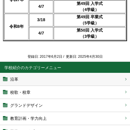
第49回 入学式
4/7
（4学級）
第49回 卒業式
3/18
（5学級）
令和8年
第50回 入学式
4/7
（3学級）
登録日: 2017年6月2日 / 更新日: 2025年4月30日
学校紹介
沿革
校歌・校章
グランドデザイン
教育計画・学力向上