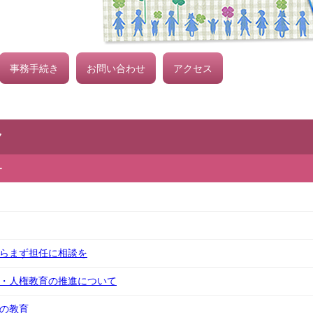
事務手続き
お問い合わせ
アクセス
ク
ー
たらまず担任に相談を
育・人権教育の推進について
校の教育