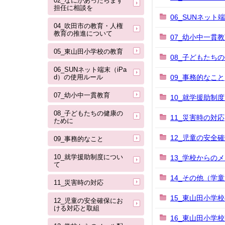
02_なにかあったらまず
担任に相談を
06_SUNネット
04_吹田市の教育・人権
教育の推進について
07_幼小中一貫
05_東山田小学校の教育
08_子どもたち
06_SUNネット端末（iPa
d）の使用ルール
09_事務的なこと
07_幼小中一貫教育
10_就学援助制
08_子どもたちの健康の
11_災害時の対応
ために
12_児童の安全
09_事務的なこと
10_就学援助制度につい
13_学校からの
て
14_その他（学
11_災害時の対応
15_東山田小学校
12_児童の安全確保にお
ける対応と取組
16_東山田小学