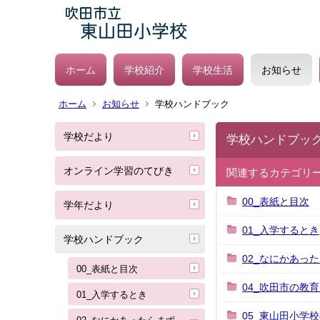
ホーム
学校紹介
学校生活
お知らせ
ホーム
お知らせ
学校ハンドブック
学校だより
学校ハンドブッ
オンライン学習のてびき
関連するカテゴリ
00_表紙と目次
学年だより
01_入学するとき
学校ハンドブック
02_なにかあっ
00_表紙と目次
04_吹田市の教
01_入学するとき
05_東山田小学