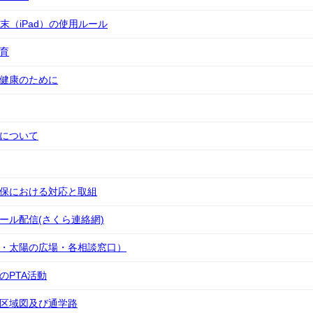
端末（iPad）の使用ルール
教育
の健康のために
度について
確保における対応と取組
メール配信(さくら連絡網)
童・太陽の広場・各相談窓口）
のPTA活動
校区域図及び通学路