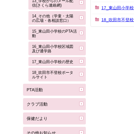
13_学校からのメール配
信(さくら連絡網)
17_東山田小学
14_その他（学童・太陽
18_吹田市不登
の広場・各相談窓口）
15_東山田小学校のPTA活
動
16_東山田小学校区域図
及び通学路
17_東山田小学校の歴史
18_吹田市不登校ポータ
ルサイト
PTA活動
クラブ活動
保健だより
その他お知らせ