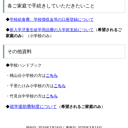
各ご家庭で手続きしていただきたいこと
◆
学校給食費、学校徴収金等の口座登録について
◆
新入学児童生徒学用品費の入学前支給について
（
希望されるご
家庭のみ
）（小学校のみ）
その他資料
◆学校ハンドブック
・桃山台小学校の方は
こちら
・千里たけみ小学校の方は
こちら
・竹見台中学校の方は
こちら
就学援助費制度について
（
）
◆
希望されるご家庭のみ
登録日: 2024年2月16日 / 更新日: 2025年3月14日