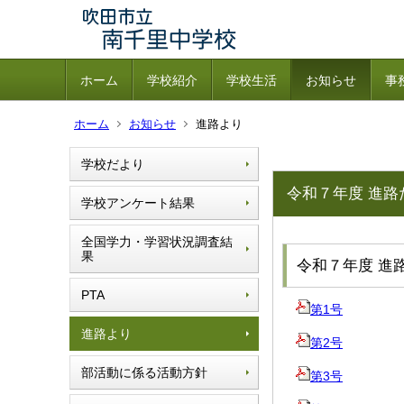
ホーム
学校紹介
学校生活
お知らせ
事
ホーム
お知らせ
進路より
学校だより
令和７年度 進路
学校アンケート結果
全国学力・学習状況調査結
果
令和７年度 進
PTA
第1号
進路より
第2号
部活動に係る活動方針
第3号