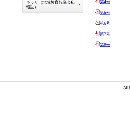
第4号
キラリ（地域教育協議会広
報誌）
第5号
第6号
第7号
第8号
Al