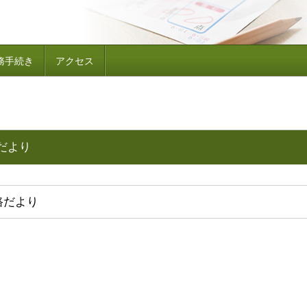
務手続き
アクセス
だより
路だより