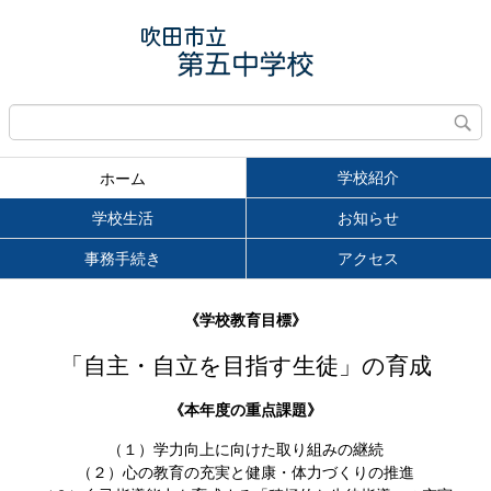
学校紹介
ホーム
学校生活
お知らせ
事務手続き
アクセス
《学校教育目標》
「自主・自立を目指す生徒」の育成
《本年度の重点課題》
（１）学力向上に向けた取り組みの継続
（２）心の教育の充実と健康・体力づくりの推進