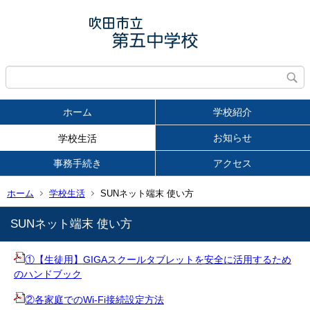
ホーム
学校紹介
お知らせ
学校生活
事務手続き
アクセス
ホーム
学校生活
SUNネット端末 使い方
SUNネット端末 使い方
①【生徒用】GIGAスクールタブレットを安全に活用するため
のハンドブック
②各家庭でのWi-Fi接続設定方法