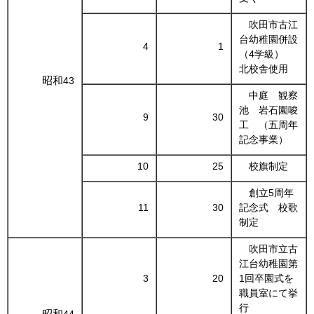
吹田市古江
台幼稚園併設
4
1
（4学級）
北校舎使用
昭和
43
中庭 観察
池 岩石園唆
9
30
工 （五周年
記念事業）
10
25
校旗制定
創立5周年
11
30
記念式 校歌
制定
吹田市立古
江台幼稚園第
3
20
1回卒園式を
職員室にて挙
行
昭和