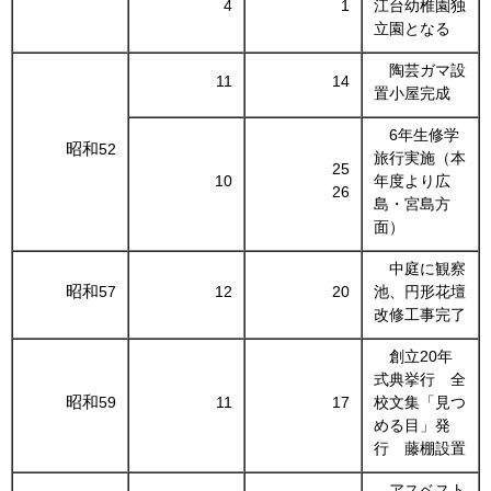
4
1
江台幼椎園独
立園となる
陶芸ガマ設
11
14
置小屋完成
6年生修学
昭和
52
旅行実施（本
25
10
年度より広
26
島・宮島方
面）
中庭に観察
昭和
57
12
20
池、円形花壇
改修工事完了
創立20年
式典挙行 全
昭和
59
11
17
校文集「見つ
める目」発
行 藤棚設置
アスベスト