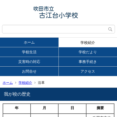
ホーム
学校紹介
学校生活
学校だより
災害時の対応
事務手続き
お問合せ
アクセス
ホーム
学校紹介
沿革
我が校の歴史
年
月
日
摘要