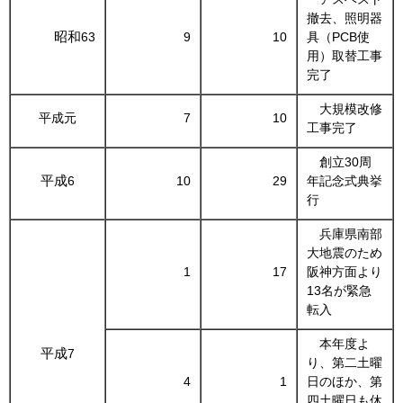
撤去、照明器
昭和
63
9
10
具（PCB使
用）取替工事
完了
大規模改修
平成元
7
10
工事完了
創立30周
平成
6
10
29
年記念式典挙
行
兵庫県南部
大地震のため
1
17
阪神方面より
13名が緊急
転入
本年度よ
平成
7
り、第二土曜
4
1
日のほか、第
四土曜日も休