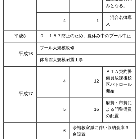
みとなる。
混合名簿導
4
1
入
平成
Ｏ－１５７防止のため、夏休み中のプール中止
8
プール大規模改修
平成
16
体育館大規模耐震工事
ＰＴＡ契約警
備員放課後校
4
12
区パトロール
開始
平成
17
府費・市費に
5
16
よる門警備員
の配置
余裕教室減に伴い収納倉庫３
6
台設置