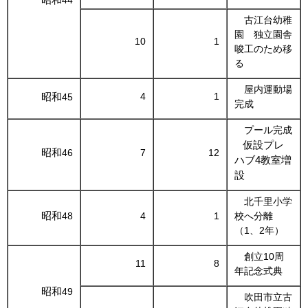
44
古江台幼稚
園 独立園舎
10
1
唆工のため移
る
屋内運動場
昭和
4
1
45
完成
プール完成
仮設プレ
昭和
46
7
12
ハブ4教室増
設
北千里小学
昭和
48
4
1
校へ分離
（1、2年）
創立10周
11
8
年記念式典
昭和
49
吹田市立古