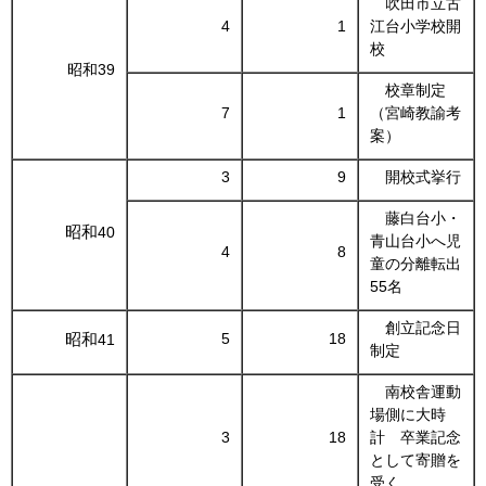
吹田市立古
4
1
江台小学校開
校
昭和39
校章制定
7
1
（宮崎教諭考
案）
3
9
開校式挙行
藤白台小・
昭和
40
青山台小へ児
4
8
童の分離転出
55名
創立記念日
昭和
5
18
41
制定
南校舎運動
場側に大時
3
18
計 卒業記念
として寄贈を
受く