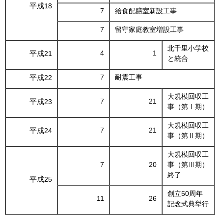
平成
18
7
給食配膳室新設工事
7
留守家庭教室増設工事
北千里小学校
平成
4
1
21
と統合
平成
7
耐震工事
22
大規模回収工
平成
7
21
23
事（第Ⅰ期）
大規模回収工
平成
7
21
24
事（第Ⅱ期）
大規模回収工
7
20
事（第Ⅲ期）
終了
平成
25
創立50周年
11
26
記念式典挙行