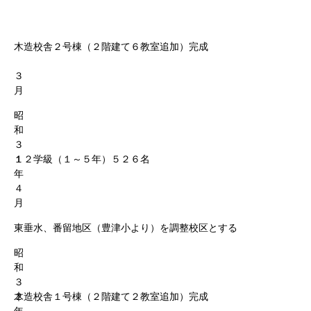
木造校舎２号棟（２階建て６教室追加）完成
３
月
昭
和
３
１
１２学級（１～５年）５２６名
年
４
月
東垂水、番留地区（豊津小より）を調整校区とする
昭
和
３
２
木造校舎１号棟（２階建て２教室追加）完成