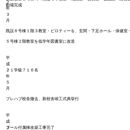
２
動場完成
年
３
月
既設６号棟１階３教室・ピロティーを、玄関・下足ホール・保健室
５号棟２階教室を低学年図書室に改造
平
成
２
２１学級７１６名
年
５
月
プレハブ校舎撤去、新校舎竣工式典挙行
平
成
３
プール付属棟改築工事完了