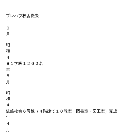
プレハブ校舎撤去
１
０
月
昭
和
４
８
３１学級１２６０名
年
５
月
昭
和
４
９
鉄筋校舎６号棟（４階建て１０教室・図書室・図工室）完成
年
４
月