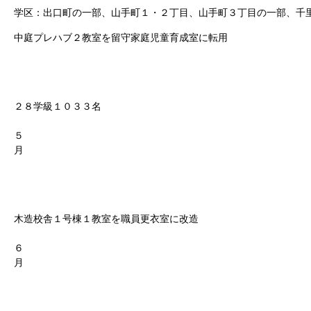
学区：出口町の一部、山手町１・２丁目、山手町３丁目の一部、千
中庭プレハブ２教室を留守家庭児童育成室に転用
２８学級１０３３名
５
月
木造校舎１号棟１教室を職員更衣室に改造
６
月