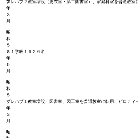
３
プレハブ２教室増設（更衣室・第二図書室）、家庭科室を普通教室
年
３
月
昭
和
５
３
４１学級１６２６名
年
５
月
昭
和
５
４
プレハブ１教室増設、図書室、図工室を普通教室に転用、ピロティ
年
３
月
昭