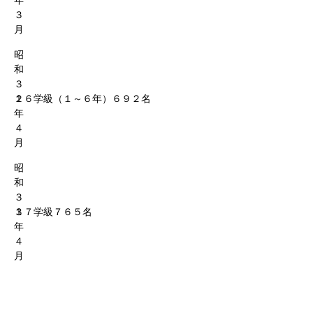
年
３
月
昭
和
３
２
１６学級（１～６年）６９２名
年
４
月
昭
和
３
３
１７学級７６５名
年
４
月