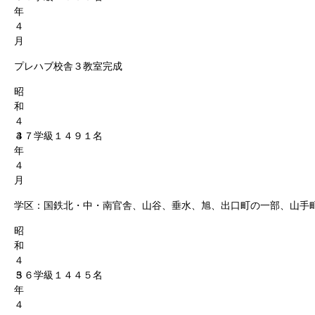
年
４
月
プレハブ校舎３教室完成
昭
和
４
４
３７学級１４９１名
年
４
月
学区：国鉄北・中・南官舎、山谷、垂水、旭、出口町の一部、山手
昭
和
４
５
３６学級１４４５名
年
４