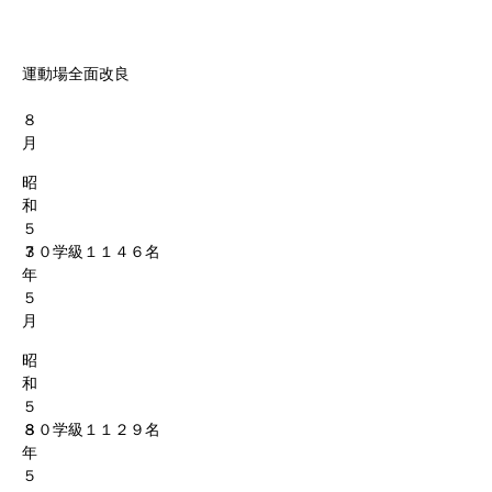
運動場全面改良
８
月
昭
和
５
７
３０学級１１４６名
年
５
月
昭
和
５
８
３０学級１１２９名
年
５