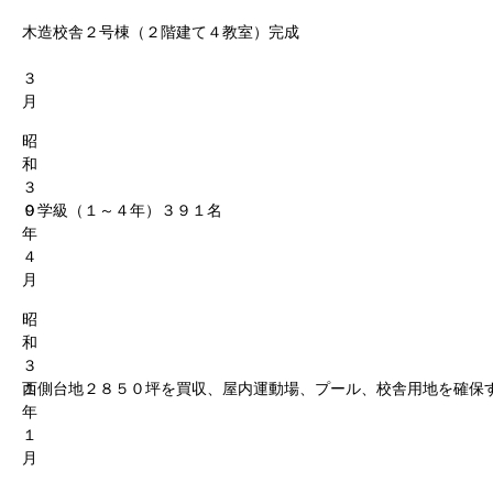
木造校舎２号棟（２階建て４教室）完成
３
月
昭
和
３
０
９学級（１～４年）３９１名
年
４
月
昭
和
３
１
西側台地２８５０坪を買収、屋内運動場、プール、校舎用地を確保
年
１
月