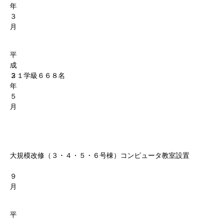
年
３
月
平
成
３
２１学級６６８名
年
５
月
大規模改修（３・４・５・６号棟）コンピュータ教室設置
９
月
平