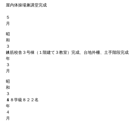
屋内体操場兼講堂完成
５
月
昭
和
３
４
鉄筋校舎３号棟（１階建て３教室）完成、台地外柵、土手階段完成
年
３
月
昭
和
３
４
１８学級８２２名
年
４
月