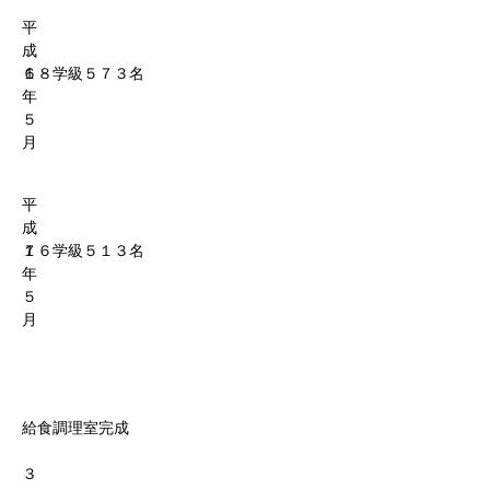
平
成
６
１８学級５７３名
年
５
月
平
成
７
１６学級５１３名
年
５
月
給食調理室完成
３