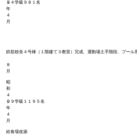
９
２４学級９８１名
年
４
月
鉄筋校舎４号棟（１階建て３教室）完成、運動場土手階段、プール
８
月
昭
和
４
０
２９学級１１９５名
年
４
月
給食場改築