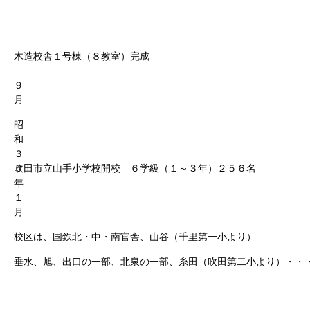
木造校舎１号棟（８教室）完成
９
月
昭
和
３
０
吹田市立山手小学校開校 ６学級（１～３年）２５６名
年
１
月
校区は、国鉄北・中・南官舎、山谷（千里第一小より）
垂水、旭、出口の一部、北泉の一部、糸田（吹田第二小より）・・