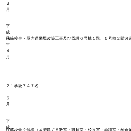
３
月
平
成
元
鉄筋校舎・屋内運動場改築工事及び既設６号棟１階、５号棟２階改
年
４
月
２１学級７４７名
５
月
平
成
鉄筋校舎２号棟（４階建て８教室・職員室・校長室・会議室・給食