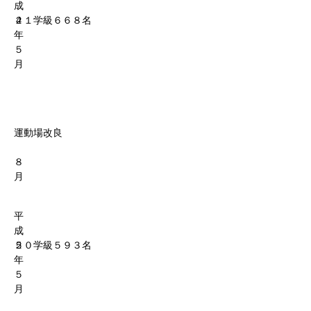
成
４
２１学級６６８名
年
５
月
運動場改良
８
月
平
成
５
２０学級５９３名
年
５
月