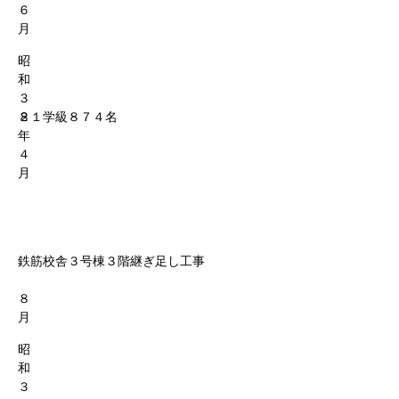
６
月
昭
和
３
８
２１学級８７４名
年
４
月
鉄筋校舎３号棟３階継ぎ足し工事
８
月
昭
和
３