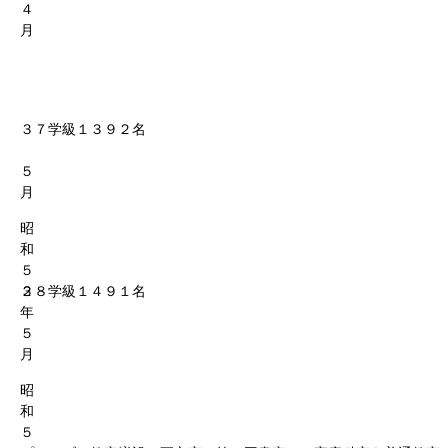
４
月
３７学級１３９２名
５
月
昭
和
５
２
３８学級１４９１名
年
５
月
昭
和
５