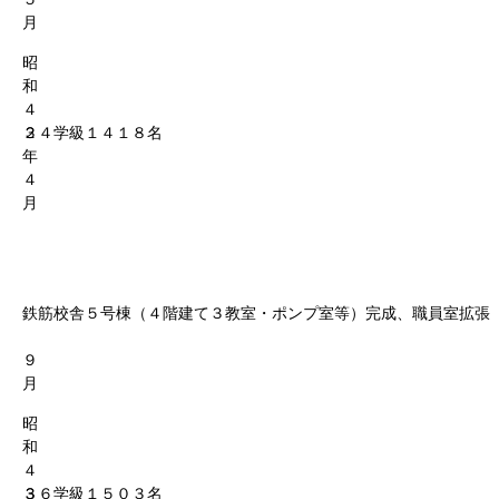
月
昭
和
４
２
３４学級１４１８名
年
４
月
鉄筋校舎５号棟（４階建て３教室・ポンプ室等）完成、職員室拡張
９
月
昭
和
４
３
３６学級１５０３名