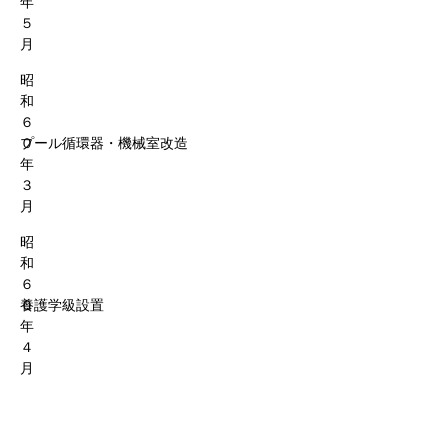
年
５
月
昭
和
６
０
プール循環器・機械室改造
年
３
月
昭
和
６
０
養護学級設置
年
４
月