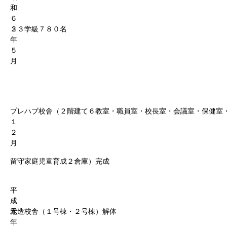
和
６
３
２３学級７８０名
年
５
月
プレハブ校舎（２階建て６教室・職員室・校長室・会議室・保健室
１
２
月
留守家庭児童育成２倉庫）完成
平
成
元
木造校舎（１号棟・２号棟）解体
年