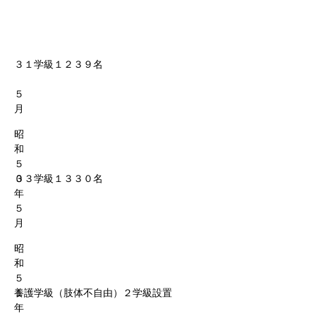
３１学級１２３９名
５
月
昭
和
５
０
３３学級１３３０名
年
５
月
昭
和
５
１
養護学級（肢体不自由）２学級設置
年