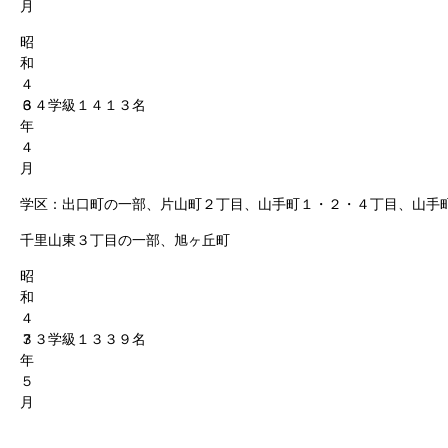
月
昭
和
４
６
３４学級１４１３名
年
４
月
学区：出口町の一部、片山町２丁目、山手町１・２・４丁目、山手
千里山東３丁目の一部、旭ヶ丘町
昭
和
４
７
３３学級１３３９名
年
５
月