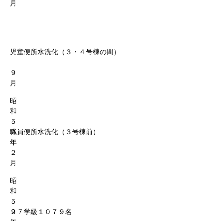
月
児童便所水洗化（３・４号棟の間）
９
月
昭
和
５
９
職員便所水洗化（３号棟前）
年
２
月
昭
和
５
９
２７学級１０７９名