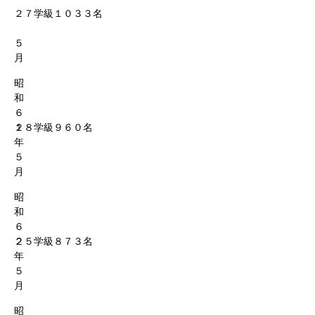
２７学級１０３３名
５
月
昭
和
６
１
２８学級９６０名
年
５
月
昭
和
６
２
２５学級８７３名
年
５
月
昭