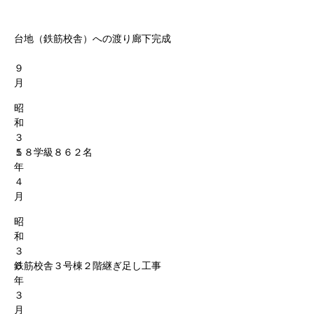
台地（鉄筋校舎）への渡り廊下完成
９
月
昭
和
３
５
１８学級８６２名
年
４
月
昭
和
３
６
鉄筋校舎３号棟２階継ぎ足し工事
年
３
月