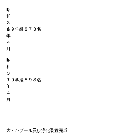
昭
和
３
６
１９学級８７３名
年
４
月
昭
和
３
７
１９学級８９８名
年
４
月
大・小プール及び浄化装置完成