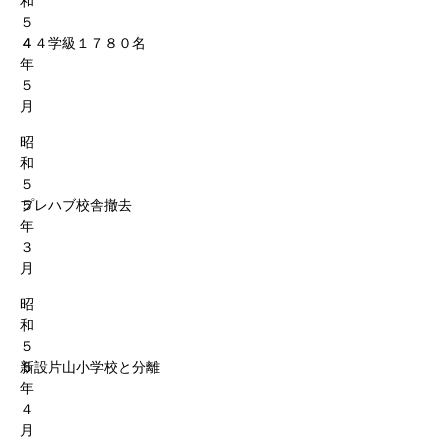
和
５
４
４４学級１７８０名
年
５
月
昭
和
５
５
プレハブ校舎撤去
年
３
月
昭
和
５
５
新設片山小学校と分離
年
４
月