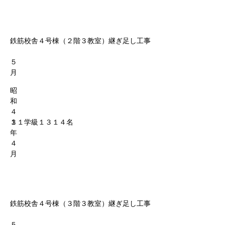
鉄筋校舎４号棟（２階３教室）継ぎ足し工事
５
月
昭
和
４
１
３１学級１３１４名
年
４
月
鉄筋校舎４号棟（３階３教室）継ぎ足し工事
５