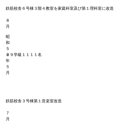
鉄筋校舎６号棟３階４教室を家庭科室及び第１理科室に改造
８
月
昭
和
５
６
２９学級１１１１名
年
５
月
鉄筋校舎３号棟第１音楽室改造
７
月