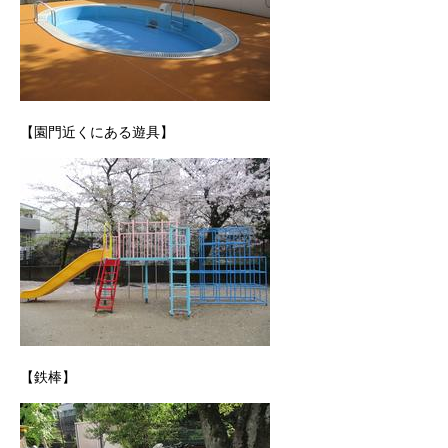
【園門近くにある遊具】
【鉄棒】