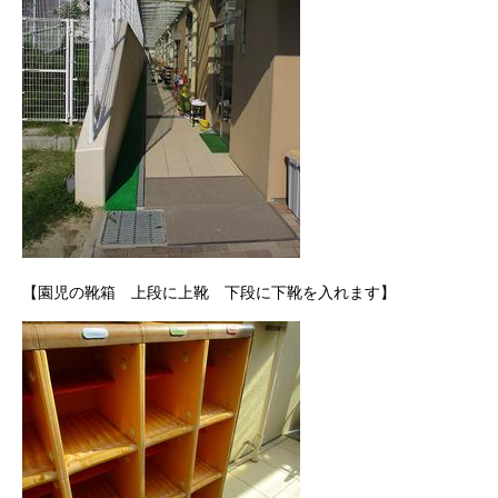
【園児の靴箱 上段に上靴 下段に下靴を入れます】