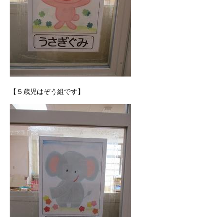
【５歳児はぞう組です】