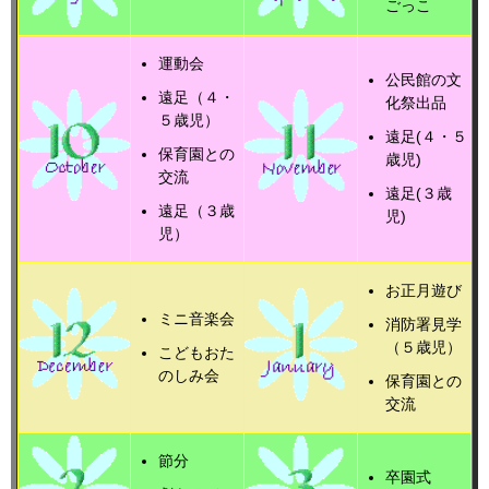
ごっこ
運動会
公民館の文
遠足（４・
化祭出品
５歳児）
遠足(４・５
保育園との
歳児)
交流
遠足(３歳
遠足（３歳
児)
児）
お正月遊び
ミニ音楽会
消防署見学
（５歳児）
こどもおた
のしみ会
保育園との
交流
節分
卒園式