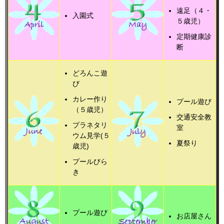
遠足（４・
入園式
５歳児）
定期健康診
断
どろんこ遊
び
カレー作り
プール遊び
（５歳児）
交通安全教
プラネタリ
室
ウム見学(５
夏祭り
歳児)
プールびら
き
プール遊び
お店屋さん