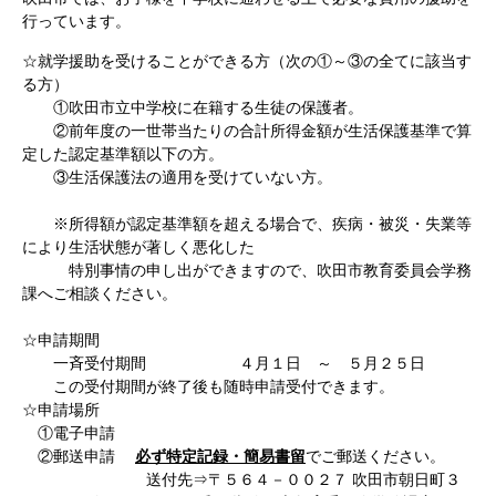
行っています。
☆就学援助を受けることができる方（次の①～③の全てに該当す
る方）
①吹田市立中学校に在籍する生徒の保護者。
②前年度の一世帯当たりの合計所得金額が生活保護基準で算
定した認定基準額以下の方。
③生活保護法の適用を受けていない方。
※所得額が認定基準額を超える場合で、疾病・被災・失業等
により生活状態が著しく悪化した
特別事情の申し出ができますので、吹田市教育委員会学務
課へご相談ください。
☆申請期間
一斉受付期間 ４月１日 ～ ５月２５日
この受付期間が終了後も随時申請受付できます。
☆申請場所
①電子申請
②郵送申請
必ず特定記録・簡易書留
でご郵送ください。
送付先⇒〒５６４－００２７ 吹田市朝日町３