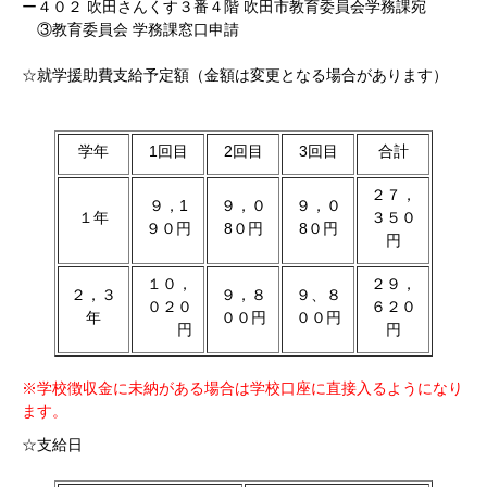
ー４０２ 吹田さんくす３番４階 吹田市教育委員会学務課宛
③教育委員会 学務課窓口申請
☆就学援助費支給予定額（金額は変更となる場合があります）
学年
1回目
2回目
3回目
合計
２７，
９，1
９，０
９，０
１年
３５０
９０円
8０円
8０円
円
１０，
２９，
２，３
９，８
９、８
０２０
６２０
年
００円
００円
円
円
※学校徴収金に未納がある場合は学校口座に直接入るようになり
ます。
☆支給日