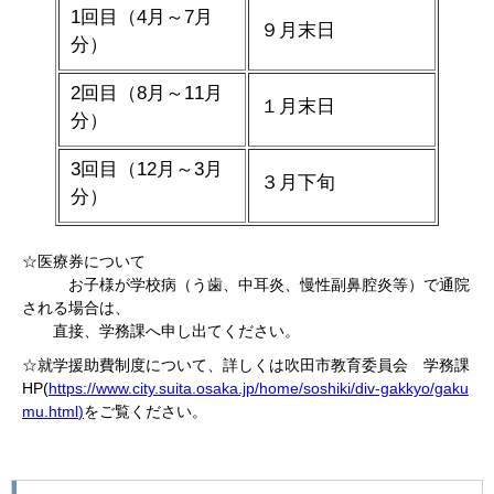
1回目（4月～7月
９月末日
分）
2回目（8月～11月
１月末日
分）
3回目（12月～3月
３月下旬
分）
☆医療券について
お子様が学校病（う歯、中耳炎、慢性副鼻腔炎等）で通院
される場合は、
直接、学務課へ申し出てください。
☆就学援助費制度について、詳しくは吹田市教育委員会 学務課
HP(
https://www.city.suita.osaka.jp/home/soshiki/div-gakkyo/gaku
mu.html
)
をご覧ください。