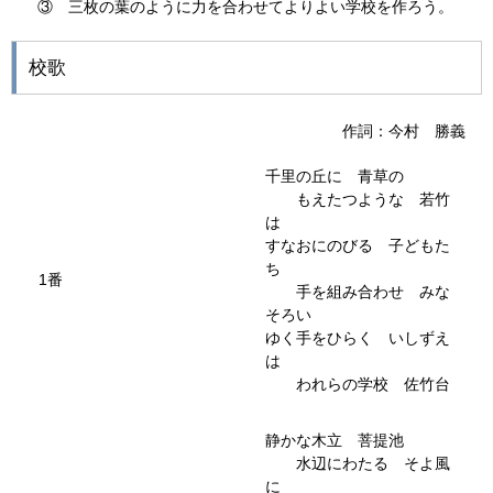
③ 三枚の葉のように力を合わせてよりよい学校を作ろう。
校歌
作詞：今村 勝義
千里の丘に 青草の
もえたつような 若竹
は
すなおにのびる 子どもた
ち
1番
手を組み合わせ みな
そろい
ゆく手をひらく いしずえ
は
われらの学校 佐竹台
静かな木立 菩提池
水辺にわたる そよ風
に