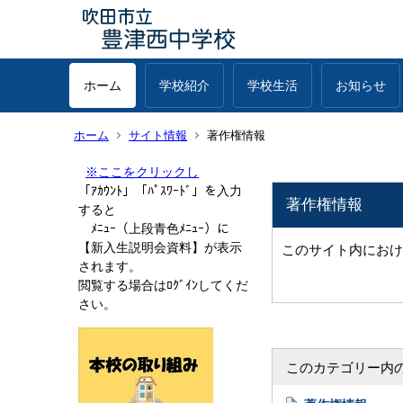
ホーム
学校紹介
学校生活
お知らせ
ホーム
サイト情報
著作権情報
※ここをクリックし
「ｱｶｳﾝﾄ」「ﾊﾟｽﾜｰﾄﾞ」を入力
著作権情報
すると
ﾒﾆｭｰ（上段青色ﾒﾆｭｰ）に
【新入生説明会資料】が表示
このサイト内におけ
されます。
閲覧する場合はﾛｸﾞｲﾝしてくだ
さい。
このカテゴリー内