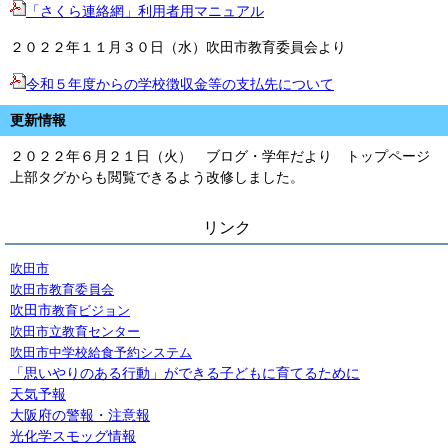
「さくら連絡網」利用者用マニュアル
２０２２年１１月３０日（水）吹田市教育委員会より
令和５年度からの学校徴収金等の支払先について
更新情報
２０２２年６月２１日（火） ブログ・学年だより トップページ
上部タグからも閲覧できるよう改修しました。
リンク
吹田市
吹田市教育委員会
吹田市
教育ビジョン
吹田市立教育センター
吹田市中学校給食予約システム
「思いやりのある行動」ができる子どもに育てるために
天気予報
大阪府の警報・注意報
光化学スモッグ情報