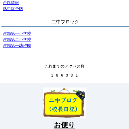
台風情報
熱中症予防
二中ブロック
岸部第一小学校
岸部第二小学校
岸部第一幼稚園
これまでのアクセス数
1
8
6
3
3
1
お便り