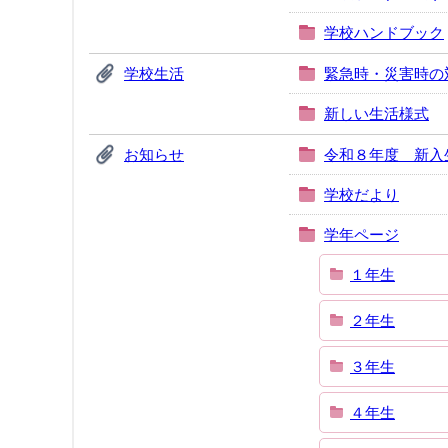
学校ハンドブック
学校生活
緊急時・災害時の
新しい生活様式
お知らせ
令和８年度 新入
学校だより
学年ページ
１年生
２年生
３年生
４年生