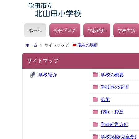
ホーム
校長ブログ
学校紹介
学校生活
ホーム
サイトマップ:
現在の場所
サイトマップ
学校紹介
学校の概要
学校長の挨拶
沿革
校歌・校章
学校経営方針
学校規模(児童数)