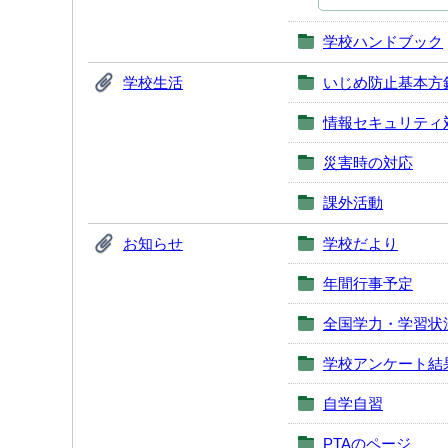
学校ハンドブック
学校生活
いじめ防止基本方
情報セキュリティ
災害時の対応
課外活動
お知らせ
学校だより
年間行事予定
全国学力・学習状
学校アンケート結
自学自習
PTAのページ