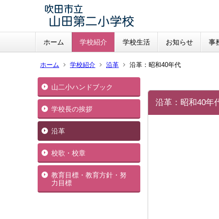
ホーム
学校紹介
学校生活
お知らせ
事
ホーム
学校紹介
沿革
沿革：昭和40年代
山二小ハンドブック
沿革：昭和40年
学校長の挨拶
沿革
校歌・校章
教育目標・教育方針・努
力目標