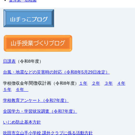
豊津第一幼稚園
日課表
（令和8年度）
台風・地震などの災害時の対応（令和8年5月29日改定）
年間徴収計画
学校徴収金
（令和8年度）
１年
２年
３年
４年
５年
６年
学校教育アンケート（令和7年度）
全国学力・学習状況調査（令和7年度）
いじめ防止基本方針
吹田市立山手小学校 課外クラブに係る活動方針