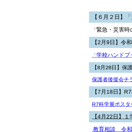
【６月２日】「
緊急・災害時
「
【2月9日】令
学校ハンドブ
「
【8月28日】
保護者後援会チ
【7月18日】
R
R7科学展ポスタ
【4
月22
日】１
教育相談 令