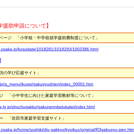
就学援助申請について】
ページ 「小学校・中学校就学援助費制度について」
ita.osaka.jp/kosodate/1018281/1018293/1003386.html
】
供の学び応援サイト」
.jp/a_menu/ikusei/gakusyushien/index_00001.htm
ジ 「小中学生に向けた家庭学習教材等について」
ka.lg.jp/shochugakko/gakunennbetukatei/index.html
ー 「吹田市家庭学習支援サイト」
ta.osaka.jp/home/soshiki/div-gakkyo/kyoikuc/original/R3gakusyu-sien.htm