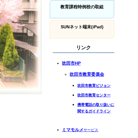
教育課程特例校の取組
SUNネット端末(iPad)
リンク
吹田市HP
吹田市教育委員会
吹田市教育ビジョン
吹田市教育センター
携帯電話の取り扱いに
関するガイドライン
ミマモルメ
サービス