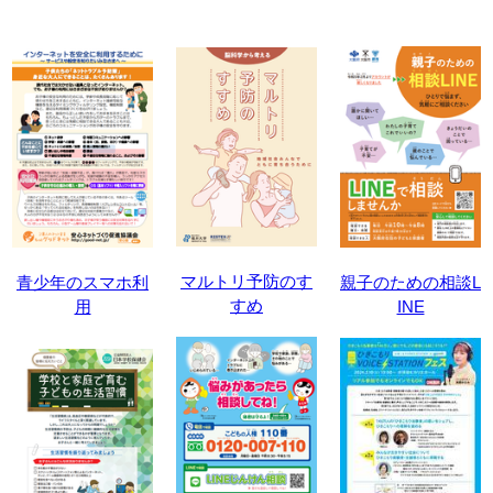
マルトリ予防のす
青少年のスマホ利
親子のための相談L
すめ
用
INE