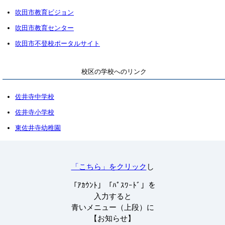
吹田市教育ビジョン
吹
田市教育センター
吹田市不登校ポータルサイト
校区の学校へのリンク
佐井寺中学校
佐井寺小学校
東佐井寺幼稚園
「こちら」をクリック
し
「ｱｶｳﾝﾄ」「ﾊﾟｽﾜｰﾄﾞ」を
入力すると
青いメニュー
（上段）
に
【お知らせ】