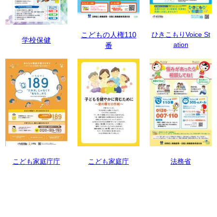
こどもの人権110
ひきこもりVoice St
学校保健
ation
番
こども家庭庁庁
こども家庭庁
法務省